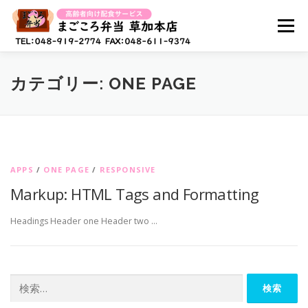
コ
ン
メニュー
テ
ン
ツ
へ
ホーム
まごころ弁当とは？
お弁当メニュー
カテゴリー:
ONE PAGE
ス
キ
ッ
プ
キャンペーン情報
よくある質問
APPS
/
ONE PAGE
/
RESPONSIVE
採用情報(配達スタッフ)
お問い合わせ
Markup: HTML Tags and Formatting
Headings Header one Header two …
検
索: